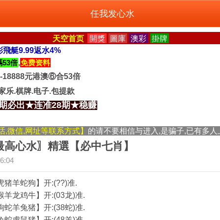
任我发心水
天空首页
開獎
圖庫
澳彩
掛牌
彩飛艇9.99返水4%
53倍
,
免费资料
8-18888元港澳⑥合53倍
百家乐.棋牌.电子.包提款
三期必出★连准28期★稳赚
话,微信,网址等联系方式】
的请不要相信与进入,是骗子,已有多人
發最高心水〗精選【必中七肖】
6:04
猪羊蛇狗】开:(??)准.
羊龙鸡牛】开:(03龙)准.
蛇羊兔猪】开:(38蛇)准.
蛇虎鼠猪】开:(48羊)准.