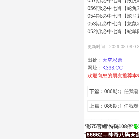
057期:必中七肖【猴虎羊
056期:必中七肖【蛇兔马
054期:必中七肖【蛇马龙
053期:必中七肖【龙鼠狗
052期:必中七肖【蛇羊鼠
更新时间：2026-08-08 0:3
出处：
天空彩票
网址：
K333.CC
欢迎向您的朋友推荐本
下篇：
086期:〖任
上篇：
086期:〖任
──────────
*
彩75官網*特碼108倍*
彩
66662→神奇八码
*