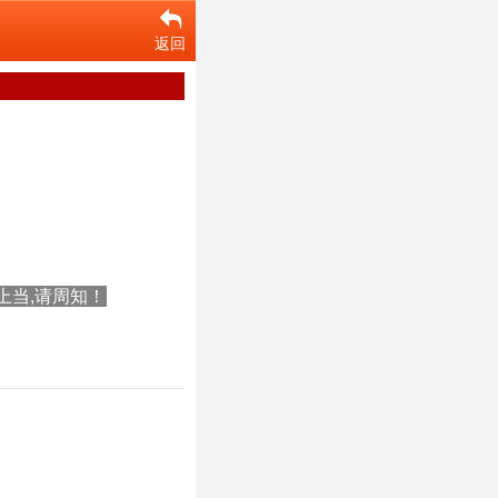
返回
上当,请周知！