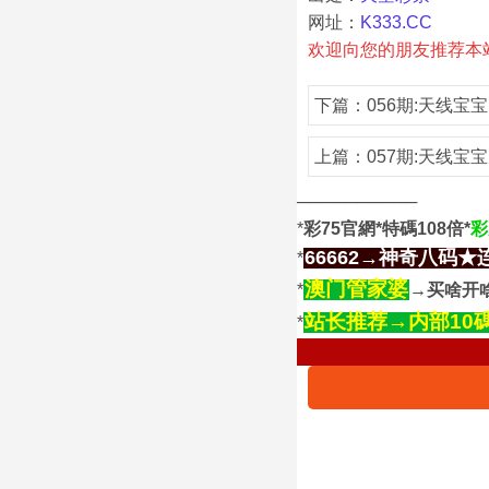
网址：
K333.CC
欢迎向您的朋友推荐本
下篇：
056期:天线宝
上篇：
057期:天线宝
──────────
*
彩75官網*特碼108倍*
彩
66662→神奇八码
*
澳门管家婆
*
→买啥开啥
站长推荐→内部10
*