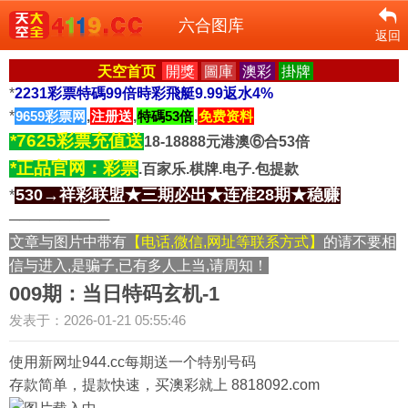
六合图库
返回
天空首页
開獎
圖庫
澳彩
掛牌
*
2231彩票特碼99倍時彩飛艇9.99返水4%
*
9659彩票网
,
注册送
,
特碼53倍
,
免费资料
*7625彩票充值送
18-18888元港澳⑥合53倍
*正品官网：彩票
.百家乐.棋牌.电子.包提款
530→祥彩联盟★三期必出★连准28期★稳赚
*
──────────
文章与图片中带有
【电话,微信,网址等联系方式】
的请不要相
信与进入,是骗子,已有多人上当,请周知！
009期：当日特码玄机-1
发表于：2026-01-21 05:55:46
使用新网址944.cc每期送一个特别号码
存款简单，提款快速，买澳彩就上 8818092.com