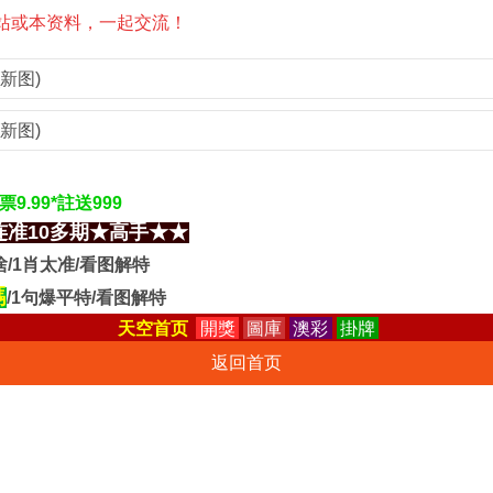
站或本资料，一起交流！
新图)
新图)
票9.99*註送999
★连准10多期★高手★★
/1肖太准/看图解特
碼
/1句爆平特/看图解特
天空首页
開獎
圖庫
澳彩
掛牌
返回首页