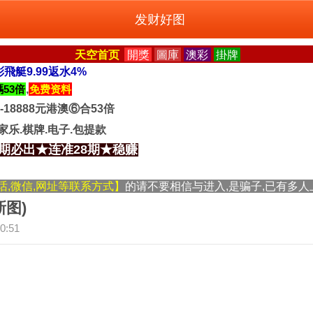
发财好图
天空首页
開獎
圖庫
澳彩
掛牌
彩飛艇9.99返水4%
53倍
,
免费资料
8-18888元港澳⑥合53倍
百家乐.棋牌.电子.包提款
三期必出★连准28期★稳赚
话,微信,网址等联系方式】
的请不要相信与进入,是骗子,已有多人
新图)
0:51