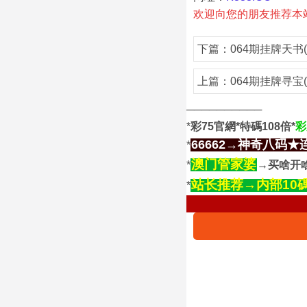
欢迎向您的朋友推荐本
下篇：
064期挂牌天书(
上篇：
064期挂牌寻宝(
──────────
*
彩75官網*特碼108倍*
彩
66662→神奇八码
*
澳门管家婆
*
→买啥开啥
站长推荐→内部10
*