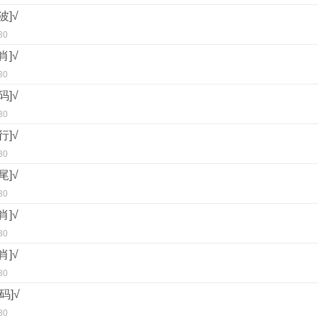
波]√
30
肖]√
30
码]√
30
行]√
30
尾]√
30
肖]√
30
肖]√
30
码]√
30